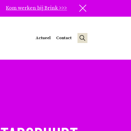
Kom werken bij Brink >>>
Sluit
Actueel
Contact