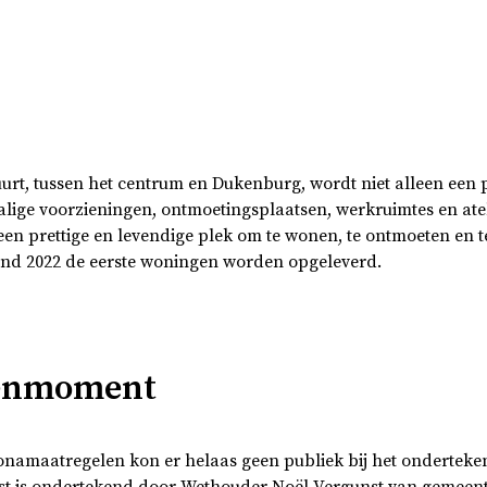
urt, tussen het centrum en Dukenburg, wordt niet alleen een 
lige voorzieningen, ontmoetingsplaatsen, werkruimtes en ate
een prettige en levendige plek om te wonen, te ontmoeten en
eind 2022 de eerste woningen worden opgeleverd.
kenmoment
onamaatregelen kon er helaas geen publiek bij het onderte
st is ondertekend door Wethouder Noël Vergunst van gemeen