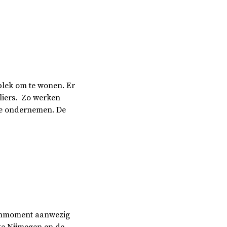
plek om te wonen. Er
liers. Zo werken
 te ondernemen. De
kenmoment aanwezig
te Nijmegen en de