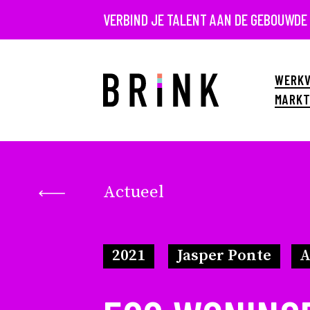
VERBIND JE TALENT AAN DE GEBOUWDE
WERKV
MARKT
Actueel
2021
Jasper Ponte
A