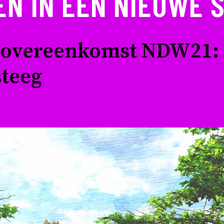
EN IN EEN NIEUWE 
overeenkomst NDW21: e
teeg