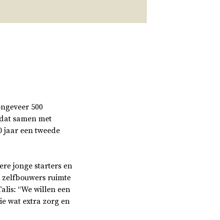
ongeveer 500
 dat samen met
0 jaar een tweede
re jonge starters en
 zelfbouwers ruimte
Talis: “We willen een
e wat extra zorg en