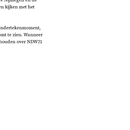
n kijken met het
 ondertekenmoment,
omt te zien. Wanneer
ehouden over NDW21