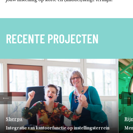
RECENTE PROJECTEN
ten
Vo
Sherpa
Rij
Integratie van kantoorfunctie op instellingsterrein
Men