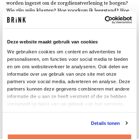
worden ingezet om de zorgdienstverlening te borgen?
Wie zijn mijn klanten? Hoe voorkom ik leegstand? Hoe
ziet een geschikte en betaalbare zorgwoning eruit? Hoe
houd ik mijn exploitatie ‘boven water’? Welke huur moet
voortaan voor een woonruimte gevraagd worden? En
hoe vertaalt zich dit in de bedrijfswaarde?
Deze website maakt gebruik van cookies
We gebruiken cookies om content en advertenties te
Vastgoedexploitatie en zorgexploitatie smelten samen.
personaliseren, om functies voor social media te bieden
Zorginstellingen en woningcorporaties staan voor een
en om ons websiteverkeer te analyseren. Ook delen we
heel scala aan nieuwe uitdagingen. Wij ondersteunen
informatie over uw gebruik van onze site met onze
hen in de beantwoording van deze vragen. Bijvoorbeeld
partners voor social media, adverteren en analyse. Deze
door het opstellen van meerjaren-prognoses,
partners kunnen deze gegevens combineren met andere
strategische vastgoedplannen en haalbare vastgoed
informatie die u aan ze heeft verstrekt of die ze hebben
business cases.
verzameld op basis van uw gebruik van hun services.
Strategische vastgoedplannen
Details tonen
Hoe kan je voor jouw zorgvastgoedportefeuille tot een