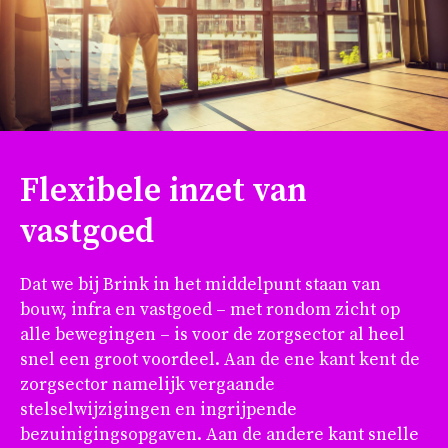
Flexibele inzet van
vastgoed
Dat we bij Brink in het middelpunt staan van
bouw, infra en vastgoed – met rondom zicht op
alle bewegingen – is voor de zorgsector al heel
snel een groot voordeel. Aan de ene kant kent de
zorgsector namelijk vergaande
stelselwijzigingen en ingrijpende
bezuinigingsopgaven. Aan de andere kant snelle