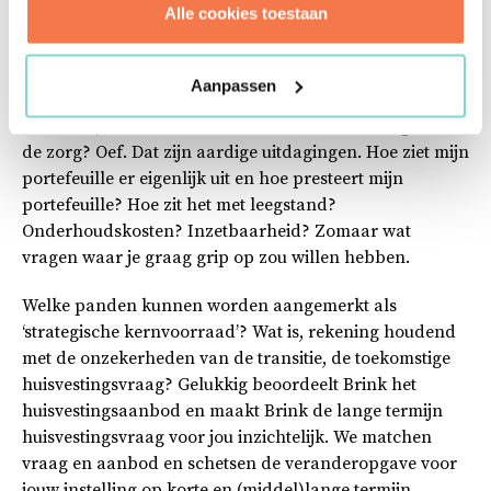
Alle cookies toestaan
gedegen lange termijn vastgoed(management)beleid
komen? En dat bovenal aansluit op de visie, de doelen
en de strategie van jouw instelling? Tja. En daarbij ook
Aanpassen
nog adequaat rekening houdt met voor huisvesting
relevante, actuele en te verwachten ontwikkelingen in
de zorg? Oef. Dat zijn aardige uitdagingen. Hoe ziet mijn
portefeuille er eigenlijk uit en hoe presteert mijn
portefeuille? Hoe zit het met leegstand?
Onderhoudskosten? Inzetbaarheid? Zomaar wat
vragen waar je graag grip op zou willen hebben.
Welke panden kunnen worden aangemerkt als
‘strategische kernvoorraad’? Wat is, rekening houdend
met de onzekerheden van de transitie, de toekomstige
huisvestingsvraag? Gelukkig beoordeelt Brink het
huisvestingsaanbod en maakt Brink de lange termijn
huisvestingsvraag voor jou inzichtelijk. We matchen
vraag en aanbod en schetsen de veranderopgave voor
jouw instelling op korte en (middel)lange termijn.