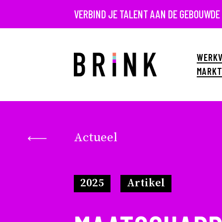
VERBIND JE TALENT AAN DE GEBOUWDE
WERKV
MARKT
Actueel
2025
Artikel