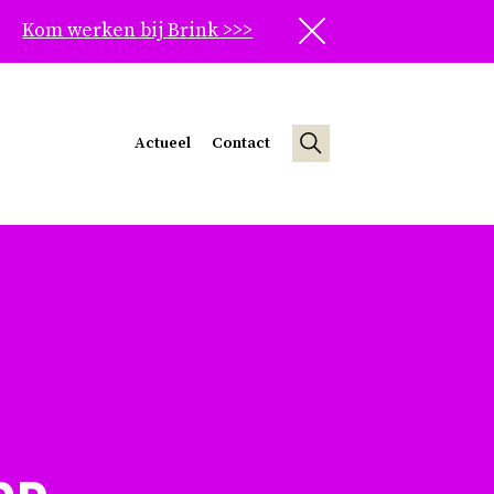
Kom werken bij Brink >>>
Sluit
Actueel
Contact