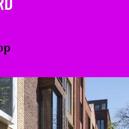
RD
op