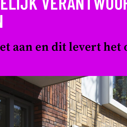
ELIJK VERANTWOO
N
t aan en dit levert het 