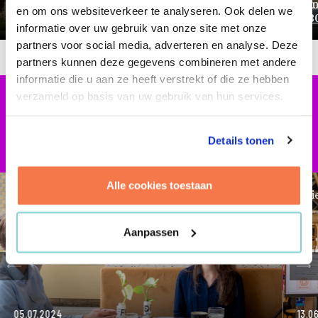
Kun
en om ons websiteverkeer te analyseren. Ook delen we
Samenwerking tussen 21 gemeenten
203
informatie over uw gebruik van onze site met onze
partners voor social media, adverteren en analyse. Deze
partners kunnen deze gegevens combineren met andere
informatie die u aan ze heeft verstrekt of die ze hebben
verzameld op basis van uw gebruik van hun services.
RECENTE BIJDRAGEN
Details tonen
Alle cookies toestaan
Artikel
Ni
Aanpassen
gen
Vo
05.07.2024
13.0