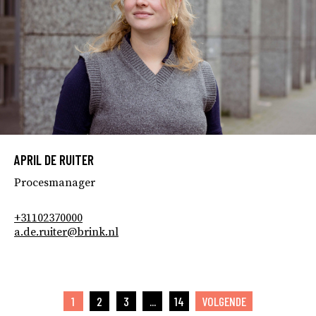
APRIL DE RUITER
Procesmanager
+31102370000
a.de.ruiter@brink.nl
1
2
3
...
14
VOLGENDE