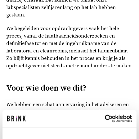
daarbij centraal. Dat kunnen we omdat onze
labspecialisten zelf jarenlang op het lab hebben
gestaan.
We begeleiden voor opdrachtgevers vaak het hele
proces, vanaf de haalbaarheidsonderzoeken en
definitiefase tot en met de ingebruikname van de
laboratoria en cleanrooms, inclusief het labmeubilair.
Zo blijft kennis behouden in het proces en krijg je als
opdrachtgever niet steeds met iemand anders te maken.
Voor wie doen we dit?
We hebben een schat aan ervaring in het adviseren en
begeleiden van duurzame en flexibele huisvesting voor
zowel onderzoeks- als productielaboratoria. We zijn
actief in microbiologische, chemische en fysische
laboratoria, voor zowel de high tech industrie als