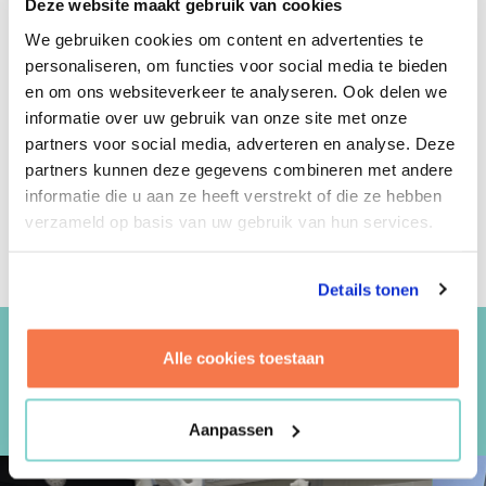
Deze website maakt gebruik van cookies
onderzoeksinstellingen binnen de zorg en
universiteiten, en farmaceutische bedrijven. Zo hebben
We gebruiken cookies om content en advertenties te
we onder andere projecten gedaan voor ASML, DSM,
personaliseren, om functies voor social media te bieden
TU Delft, High Tech Campus, Brightlands Chemelot
en om ons websiteverkeer te analyseren. Ook delen we
Campus Prinses Maxima Ziekenhuis en het Erasmus
informatie over uw gebruik van onze site met onze
MC.
partners voor social media, adverteren en analyse. Deze
partners kunnen deze gegevens combineren met andere
Wil je meer weten over onze aanpak en
informatie die u aan ze heeft verstrekt of die ze hebben
projecten? Vraag onze expert-
verzameld op basis van uw gebruik van hun services.
contactpersonen onderaan deze pagina!
Details tonen
Alle cookies toestaan
PROJECTEN UITGELICHT
Aanpassen