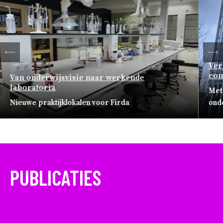
ten
Ver
Vo
com
Van onderwijsvisie naar werkende
laboratoria
Met 
Nieuwe praktijklokalen voor Firda
ond
PUBLICATIES