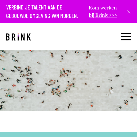
VERBIND JE TALENT AAN DE
Kom werken
Slui
GEBOUWDE OMGEVING VAN MORGEN.
bij Brink >>>
Open w