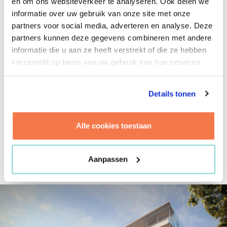
en om ons websiteverkeer te analyseren. Ook delen we
ROTTERDAM
informatie over uw gebruik van onze site met onze
partners voor social media, adverteren en analyse. Deze
partners kunnen deze gegevens combineren met andere
BEZOEKADRES
informatie die u aan ze heeft verstrekt of die ze hebben
Groot Handelsgebouw
verzameld op basis van uw gebruik van hun services.
Stationsplein 45, unit A6.002
3013 AK Rotterdam
Details tonen
+31 10 237 00 00
CONTACT@BRINK.NL
Alle cookies toestaan
ROUTEBESCHRIJVING
Aanpassen