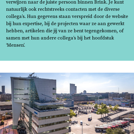
verwijzen naar de juiste persoon binnen Brink. Je kunt
natuurlijk ook rechtstreeks contacten met de diverse
collega’s. Hun gegevens staan verspreid door de website
bij hun expertise, bij de projecten waar ze aan gewerkt
hebben, artikelen die jij van ze bent tegengekomen, of
samen met hun andere collega’s bij het hoofdstuk
‘Mensen’.