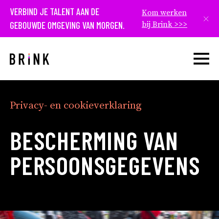
VERBIND JE TALENT AAN DE
Kom werken
Slui
GEBOUWDE OMGEVING VAN MORGEN.
bij Brink >>>
Open w
Privacy- en cookieverklaring
BESCHERMING VAN
PERSOONS­GEGEVENS