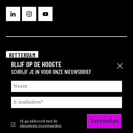
ROTTERDAM
BLIJF OP DE HOOGTE
EINDHOVEN
Sluit
SCHRIJF JE IN VOOR ONZE NIEUWSBRIEF
GRONINGEN
Verzenden
Ik ga akkoord met de
© 2026
Privacy en cookie statement
algemene voorwaarden
Brink
Privacy statement recruitment
Disclaimer