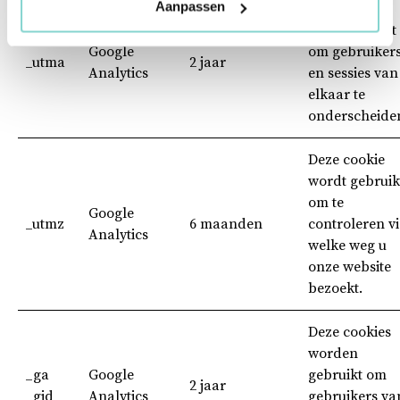
Aanpassen
Deze cookie
wordt ingezet
Google
om gebruiker
_utma
2 jaar
Analytics
en sessies van
elkaar te
onderscheide
Deze cookie
wordt gebruik
om te
Google
_utmz
6 maanden
controleren v
Analytics
welke weg u
onze website
bezoekt.
Deze cookies
worden
_ga
Google
gebruikt om
2 jaar
_gid
Analytics
gebruikers va