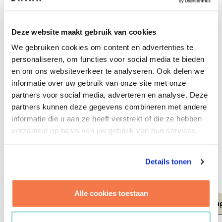
Analytische cookies zetten we in om het gebruik van
onze website te analyseren, zodat we de functionaliteit
en effectiviteit kunnen blijven verbeteren. De software
Deze website maakt gebruik van cookies
die we hiervoor gebruiken is Google Analytics. Met
We gebruiken cookies om content en advertenties te
Google Analytics kunnen we bijvoorbeeld meten welke
personaliseren, om functies voor social media te bieden
pagina’s er worden bezocht en op welke links er wordt
en om ons websiteverkeer te analyseren. Ook delen we
geklikt.
informatie over uw gebruik van onze site met onze
Wij hebben een bewerkersovereenkomst gesloten met
partners voor social media, adverteren en analyse. Deze
Google, waarin afspraken zijn vastgelegd over de
partners kunnen deze gegevens combineren met andere
omgang met de verzamelde gegevens. Alle gegevens
informatie die u aan ze heeft verstrekt of die ze hebben
worden anoniem verwerkt, niet gedeeld met derden en
verzameld op basis van uw gebruik van hun services.
niet gebruikt voor andere diensten van Google. Omdat
de cookies zijn geanonimiseerd, kunnen wij je niet
Details tonen
persoonlijk identificeren wanneer jij onze website
bezoekt.
Alle cookies toestaan
Cookie
Leverancier
Opslagperiode
Omschrijvin