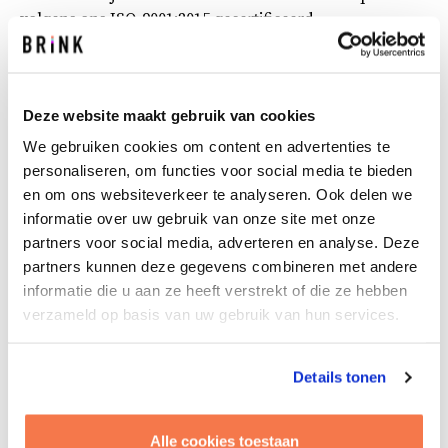
volgens ons ISO-9001:2015 gecertificeerd
kwaliteitsmanagementsysteem.
Daarnaast voldoet Brink aan de ISO-27001:2022
standaard, waarmee wij aantonen dat Brink de hoogste
Deze website maakt gebruik van cookies
normen op het gebied van informatiebeveiliging naleeft
We gebruiken cookies om content en advertenties te
en voldoet aan wettelijke en contractuele
personaliseren, om functies voor social media te bieden
verplichtingen.
en om ons websiteverkeer te analyseren. Ook delen we
informatie over uw gebruik van onze site met onze
Tot slot zijn wij ook gecertificeerd voor het afgeven van
partners voor social media, adverteren en analyse. Deze
energieprestatierapporten voor woningen en
partners kunnen deze gegevens combineren met andere
utiliteitsbouw. Hiervoor hebben wij het certificaat BRL
informatie die u aan ze heeft verstrekt of die ze hebben
9500-W en BRL 9500-U.
verzameld op basis van uw gebruik van hun services.
De certificaten zijn hieronder te downloaden.
Details tonen
CERTIFICAAT ISO-9001:2015
Alle cookies toestaan