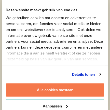
toekomst, met wet- en regelgeving en
duurzaamheid. In het onderwijs hebben we
Deze website maakt gebruik van cookies
allemaal torenhoge ambities op het gebied van
We gebruiken cookies om content en advertenties te
huisvesting, maar er is altijd te weinig geld.
personaliseren, om functies voor social media te bieden
en om ons websiteverkeer te analyseren. Ook delen we
Als directeur van de Stichting Onderwijshuisvesting
informatie over uw gebruik van onze site met onze
Hoorn (SOHH) geeft collega Jan Heijboer in het
partners voor social media, adverteren en analyse. Deze
magazine
Onderwijs & Bouw nr 01-2021
zijn visie hoe
partners kunnen deze gegevens combineren met andere
huisvestingsambities waar te maken met de beschikbare
informatie die u aan ze heeft verstrekt of die ze hebben
budgetten.
verzameld op basis van uw gebruik van hun services.
SOHH werd in 2012 opgericht om het voortgezet
onderwijs in Hoorn van een goede huisvesting te
Details tonen
voorzien. Sindsdien zijn vijf van de zes scholen
gerenoveerd waarbij één schoolgebouw grotendeels is
Alle cookies toestaan
vernieuwd. Nu de scholen allemaal gerenoveerd of
vernieuwd zijn, richten de SOHH en de schoolbesturen
zich voornamelijk op onderhoud en de verdere
Aanpassen
verduurzaming van alle gebouwen.