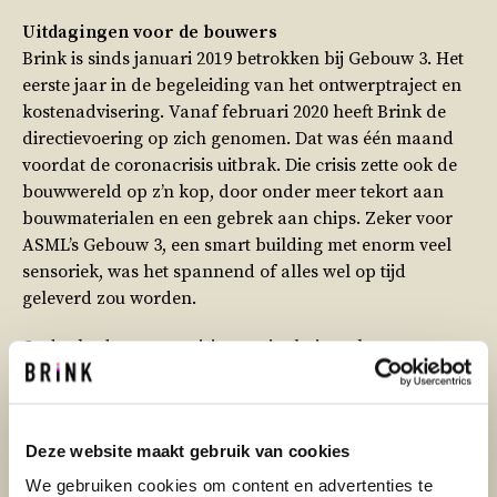
Uitdagingen voor de bouwers
Brink is sinds januari 2019 betrokken bij Gebouw 3. Het
eerste jaar in de begeleiding van het ontwerptraject en
kostenadvisering. Vanaf februari 2020 heeft Brink de
directievoering op zich genomen. Dat was één maand
voordat de coronacrisis uitbrak. Die crisis zette ook de
bouwwereld op z’n kop, door onder meer tekort aan
bouwmaterialen en een gebrek aan chips. Zeker voor
ASML’s Gebouw 3, een smart building met enorm veel
sensoriek, was het spannend of alles wel op tijd
geleverd zou worden.
Ondanks de coronacrisis waarin thuiswerken
gemeengoed was, groeide de behoefte aan werkplekken
binnen ASML. Vier maanden voor oplevering namen
600 kantoorwerkers drie verdiepingen al volledig in
Deze website maakt gebruik van cookies
gebruik terwijl elders de afbouw nog in volle gang was.
Er waren meer uitdagingen. Bijvoorbeeld het enorme
We gebruiken cookies om content en advertenties te