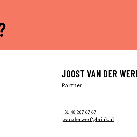
?
JOOST VAN DER WER
Partner
+31 40 267 67 67
j.van.der.werf@brink.nl