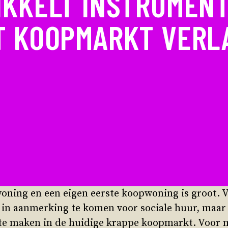
IKKELT INSTRUMENT
T KOOPMARKT VERL
woning en een eigen eerste koopwoning is groot. 
in aanmerking te komen voor sociale huur, maar
s te maken in de huidige krappe koopmarkt. Voor