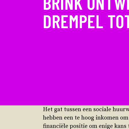
BRINK ONTW
DREMPEL TO
Het gat tussen een sociale huur
hebben een te hoog inkomen om 
financiële positie om enige kan