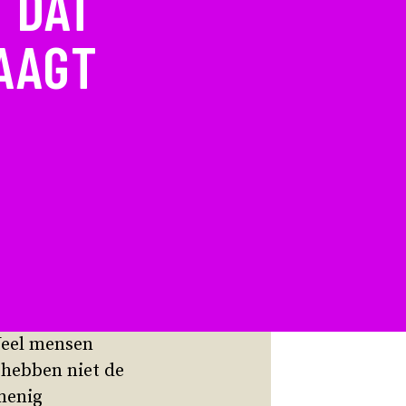
 DAT
AAGT
Veel mensen
 hebben niet de
 menig