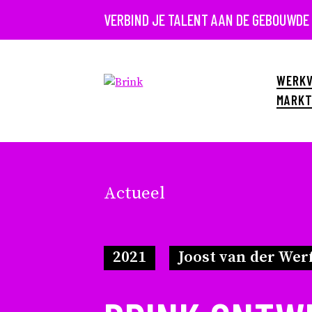
VERBIND JE TALENT AAN DE GEBOUWDE
WERKV
MARKT
Actueel
2021
Joost van der Wer