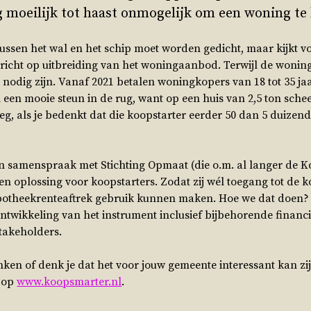
rg moeilijk tot haast onmogelijk om een woning te
at tussen het wal en het schip moet worden gedicht, maar kijkt 
ericht op uitbreiding van het woningaanbod. Terwijl de wonin
nodig zijn. Vanaf 2021 betalen woningkopers van 18 tot 35 ja
 een mooie steun in de rug, want op een huis van 2,5 ton schee
eg, als je bedenkt dat die koopstarter eerder 50 dan 5 duizend
in samenspraak met Stichting Opmaat (die o.m. al langer de 
n een oplossing voor koopstarters. Zodat zij wél toegang tot de
otheekrenteaftrek gebruik kunnen maken. Hoe we dat doen?
ontwikkeling van het instrument inclusief bijbehorende financ
stakeholders.
enken of denk je dat het voor jouw gemeente interessant kan 
k op
www.koopsmarter.nl
.