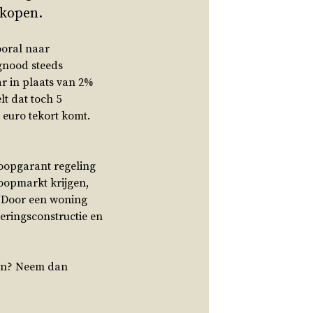
 kopen.
vooral naar
gnood steeds
ar in plaats van 2%
lt dat toch 5
 euro tekort komt.
Koopgarant regeling
 koopmarkt krijgen,
 Door een woning
ieringsconstructie en
zijn? Neem dan