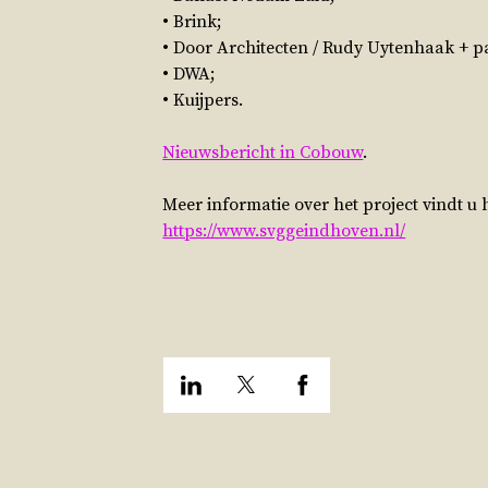
• Brink;
• Door Architecten / Rudy Uytenhaak + pa
• DWA;
• Kuijpers.
Nieuwsbericht in Cobouw
.
Meer informatie over het project vindt u h
https://www.svggeindhoven.nl/