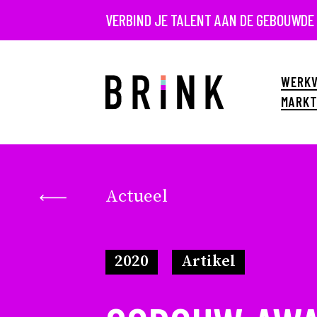
VERBIND JE TALENT AAN DE GEBOUWDE
WERKV
MARKT
Actueel
2020
Artikel