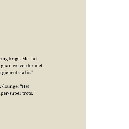
ng krijgt. Met het
 gaan we verder met
gieneutraal is.”
w-lounge: “Het
per-super trots.”