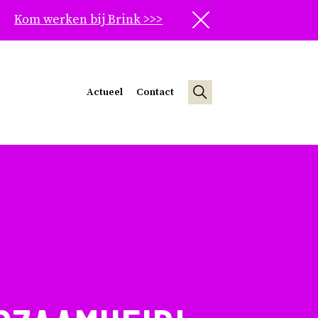
Kom werken bij Brink >>>
Sluit
Actueel
Contact