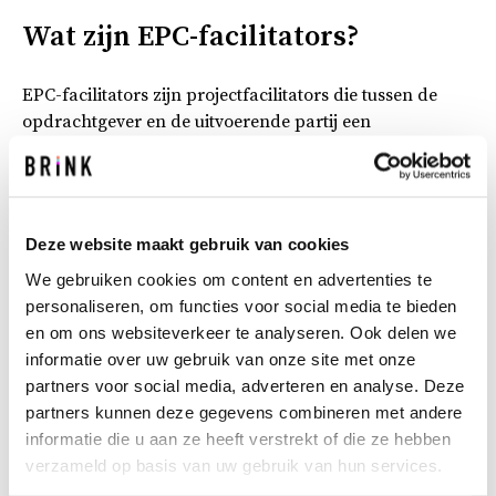
Wat zijn EPC-facilitators?
EPC-facilitators zijn projectfacilitators die tussen de
opdrachtgever en de uitvoerende partij een
procesmatige rol hebben. Hun taak is om
opdrachtgevers te helpen bij de vraagformulering.
Daarnaast zien ze erop toe dat uitvoerende partijen het
juiste antwoord geven. De EPC-facilitators kunnen
Deze website maakt gebruik van cookies
opdrachtgevers helpen met energetische, financiële,
We gebruiken cookies om content en advertenties te
juridische en aanbestedingstechnische kennis.
personaliseren, om functies voor social media te bieden
en om ons websiteverkeer te analyseren. Ook delen we
Waarom EPC-facilitators?
informatie over uw gebruik van onze site met onze
partners voor social media, adverteren en analyse. Deze
partners kunnen deze gegevens combineren met andere
Voor veel opdrachtgevers is de aanbesteding via een
informatie die u aan ze heeft verstrekt of die ze hebben
EPC complex en tijdrovend. De inzet van deskundige en
verzameld op basis van uw gebruik van hun services.
onafhankelijke EPC-facilitators kan een goed