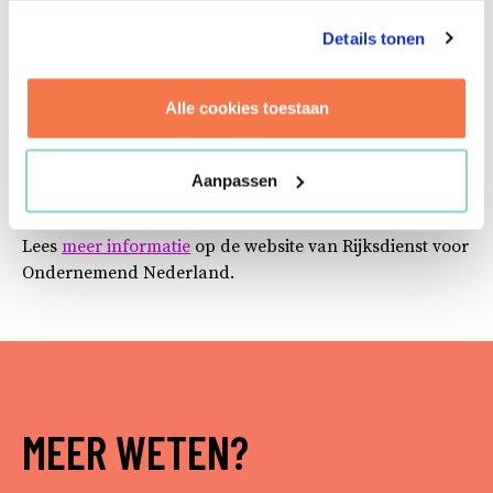
hulpmiddel zijn in de publieke en de private sector.
Details tonen
Wat betekent dit voor Brink?
Alle cookies toestaan
Door onderdeel te vormen van het EPC-facilitators
Netwerk staan wij op een shortlist van personen die
Aanpassen
opdrachtgevers kunnen helpen met dit soort opgaven.
Wij zijn top-of-mind!
Lees
meer informatie
op de website van Rijksdienst voor
Ondernemend Nederland.
MEER WETEN?