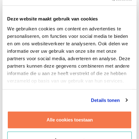
Ik ben van details steeds meer naar abstractere
vraagstukken opgeschoven. Bij investeringen komen
Deze website maakt gebruik van cookies
heel veel onzekerheden om de hoek kijken, maar die
We gebruiken cookies om content en advertenties te
kunnen we wel degelijk begroten. Mijn detailkennis en
personaliseren, om functies voor social media te bieden
technische achtergrond helpen mij hier enorm. Ik ben
en om ons websiteverkeer te analyseren. Ook delen we
nu betrokken bij de Brightlands Chemelot Campus in
informatie over uw gebruik van onze site met onze
Sittard-Geleen waar alle bouwfases voorbijkomen.
partners voor social media, adverteren en analyse. Deze
Grote, kleine. Ik heb, meen ik, op dit moment het
partners kunnen deze gegevens combineren met andere
veertigste project in behandeling. Mijn
informatie die u aan ze heeft verstrekt of die ze hebben
verantwoordelijkheden voor kostenadvisering sluiten
verzameld op basis van uw gebruik van hun services.
heel goed aan bij de expertise van mijn directe collega’s:
Exploitatiemanagement. Ik heb ook veel meer dan in
het begin bij Brink, de adviesrol. Vijftien jaar geleden
Details tonen
had ik nooit bedacht dat ik daarmee bezig zou zijn. En
dan ook nog bij Brink. Doorgroeien, het kan hier wel
Alle cookies toestaan
degelijk. Het is hier de gewoonte dat iedereen met
regelmaat aanschuift bij sollicitatiegesprekken en als ik
erbij mag zitten, let ik op welke kennis ze in huis