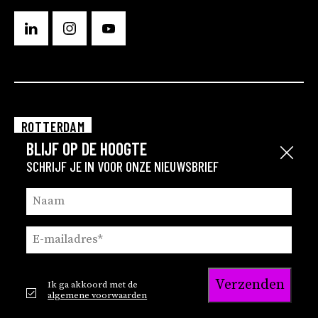
ROTTERDAM
BLIJF OP DE HOOGTE
EINDHOVEN
Sluit
SCHRIJF JE IN VOOR ONZE NIEUWSBRIEF
GRONINGEN
Verzenden
Ik ga akkoord met de
© 2026
Privacy en cookie statement
algemene voorwaarden
Brink
Privacy statement recruitment
Disclaimer