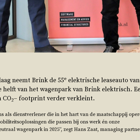
e
daag neemt Brink de 55
elektrische leaseauto van
e helft van het wagenpark van Brink elektrisch. 
n CO
– footprint verder verkleint.
2
 als dienstverlener die in het hart van de maatschappij operee
obiliteitsoplossingen die passen bij ons werk én onze
utraal wagenpark in 2025”, zegt Hans Zaat, managing partner