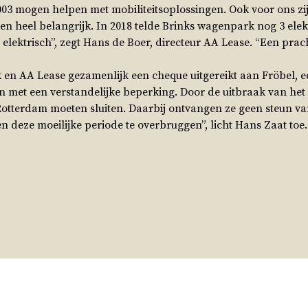
s 2003 mogen helpen met mobiliteitsoplossingen. Ook voor ons 
heel belangrijk. In 2018 telde Brinks wagenpark nog 3 elekt
l elektrisch”, zegt Hans de Boer, directeur AA Lease. “Een prach
k en AA Lease gezamenlijk een cheque uitgereikt aan Fröbel, 
et een verstandelijke beperking. Door de uitbraak van het
n Rotterdam moeten sluiten. Daarbij ontvangen ze geen steun v
n deze moeilijke periode te overbruggen”, licht Hans Zaat toe.