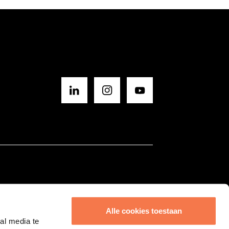
BLIJF OP DE HOOGTE
Sluit
SCHRIJF JE IN VOOR ONZE NIEUWSBRIEF
Alle cookies toestaan
al media te