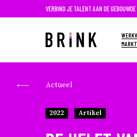
VERBIND JE TALENT AAN DE GEBOUWDE
WERKV
MARKT
Actueel
2022
Artikel