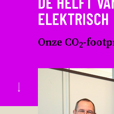
DE HELFT VA
ELEKTRISCH
Onze CO
-footp
2