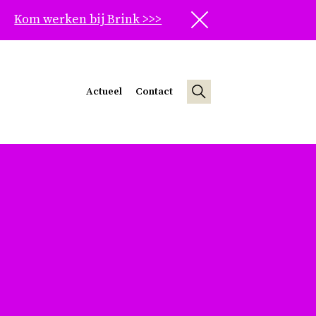
Kom werken bij Brink >>>
Sluit
Actueel
Contact