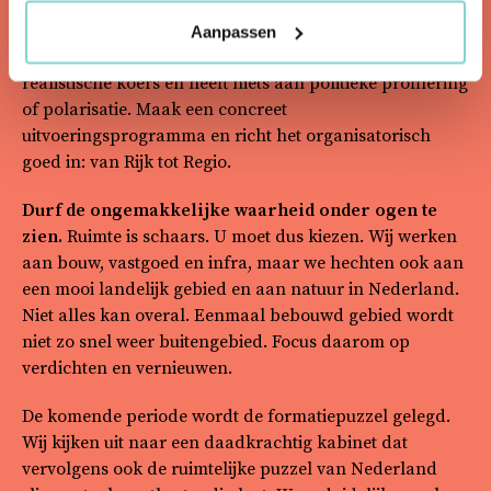
door of we de plannen kunnen betalen, of de juiste
mensen en materialen voorhanden zijn en of we het op
Aanpassen
tijd af kunnen krijgen. Nederland verdient een heldere,
realistische koers en heeft niets aan politieke profilering
of polarisatie. Maak een concreet
uitvoeringsprogramma en richt het organisatorisch
goed in: van Rijk tot Regio.
Durf de ongemakkelijke waarheid onder ogen te
zien.
Ruimte is schaars. U moet dus kiezen. Wij werken
aan bouw, vastgoed en infra, maar we hechten ook aan
een mooi landelijk gebied en aan natuur in Nederland.
Niet alles kan overal. Eenmaal bebouwd gebied wordt
niet zo snel weer buitengebied. Focus daarom op
verdichten en vernieuwen.
De komende periode wordt de formatiepuzzel gelegd.
Wij kijken uit naar een daadkrachtig kabinet dat
vervolgens ook de ruimtelijke puzzel van Nederland