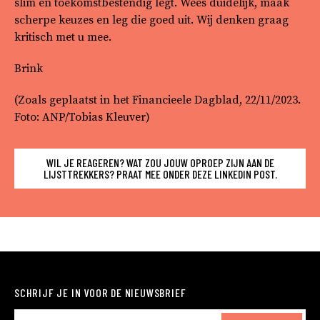
slim en toekomstbestendig legt. Wees duidelijk, maak
scherpe keuzes en leg die goed uit. Wij denken graag
kritisch met u mee.
Brink
(Zoals geplaatst in het Financieele Dagblad, 22/11/2023.
Foto: ANP/Tobias Kleuver)
WIL JE REAGEREN? WAT ZOU JOUW OPROEP ZIJN AAN DE
LIJSTTREKKERS? PRAAT MEE ONDER DEZE LINKEDIN POST.
SCHRIJF JE IN VOOR DE NIEUWSBRIEF