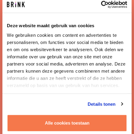
generaties en het land dat we aan hen doorgeven.
Wij roepen u daarom op:
Deze website maakt gebruik van cookies
Erken dat het maken van een ruimtelijke visie raakt
We gebruiken cookies om content en advertenties te
aan vrijwel ieder domein.
Van Bestaanszekerheid,
personaliseren, om functies voor social media te bieden
Klimaat en Economie tot Wonen en Onderwijs. Zoek de
en om ons websiteverkeer te analyseren. Ook delen we
verbinding tussen de opgaven en formuleer
informatie over uw gebruik van onze site met onze
kamerbrede idealen voor Nederland in 2050, waarin het
partners voor social media, adverteren en analyse. Deze
welzijn van alle Nederlanders centraal staat. Maak van
partners kunnen deze gegevens combineren met andere
de Nota Ruimte een nieuwe nota ‘Nederland in 2050’.
informatie die u aan ze heeft verstrekt of die ze hebben
Een verhaal voor heel Nederland. Zorg ervoor dat ook
verzameld op basis van uw gebruik van hun services.
toekomstige kabinetten, met andere samenstellingen,
hieraan willen werken. Dat vraagt om een integrale
manier van denken en werken vanuit een
Details tonen
langetermijnperspectief, één ministerie dat hierop de
regie voert is een pre.
Alle cookies toestaan
Zorg dat de visie concreet en uitvoerbaar is
. Reken