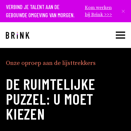
VERBIND JE TALENT AAN DE
Kom werken
Slui
GEBOUWDE OMGEVING VAN MORGEN.
bij Brink >>>
Open w
Onze oproep aan de lijsttrekkers
DE RUIMTELIJKE
PUZZEL: U MOET
KIEZEN