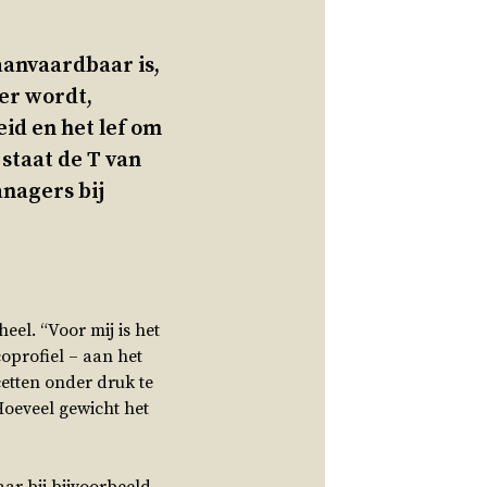
 aanvaardbaar is,
xer wordt,
id en het lef om
staat de T van
anagers bij
eel. “Voor mij is het
icoprofiel – aan het
cetten onder druk te
Hoeveel gewicht het