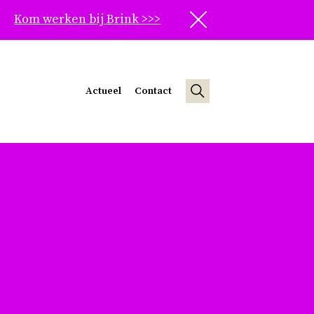
Kom werken bij Brink >>>
Sluit
Actueel
Contact