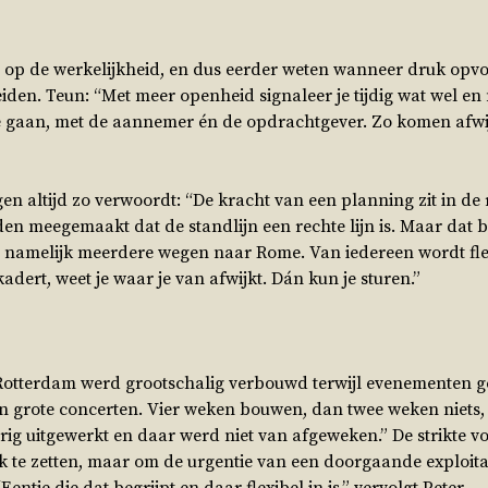
t op de werkelijkheid, en dus eerder weten wanneer druk opv
 leiden. Teun: “Met meer openheid signaleer je tijdig wat wel en 
te gaan, met de aannemer én de opdrachtgever. Zo komen afw
en altijd zo verwoordt: “De kracht van een planning zit in de
lden meegemaakt dat de standlijn een rechte lijn is. Maar dat b
jn namelijk meerdere wegen naar Rome. Van iedereen wordt flex
kadert, weet je waar je van afwijkt. Dán kun je sturen.”
y Rotterdam werd grootschalig verbouwd terwijl evenementen
 grote concerten. Vier weken bouwen, dan twee weken niets, 
ig uitgewerkt en daar werd niet van afgeweken.” De strikte
te zetten, maar om de urgentie van een doorgaande exploita