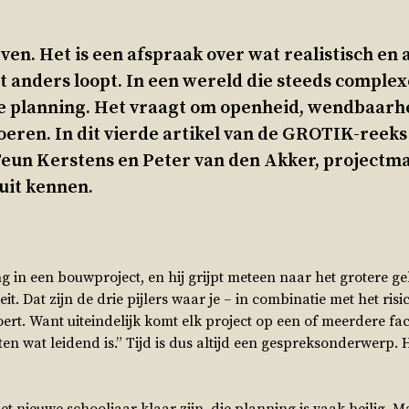
even. Het is een afspraak over wat realistisch en
het anders loopt. In een wereld die steeds comple
e planning. Het vraagt om openheid, wendbaarhe
eren. In dit vierde artikel van de GROTIK-reeks 
Teun Kerstens en Peter van den Akker, projectm
uit kennen.
 in een bouwproject, en hij grijpt meteen naar het grotere geh
teit. Dat zijn de drie pijlers waar je – in combinatie met het ris
ert. Want uiteindelijk komt elk project op een of meerdere fa
en wat leidend is.” Tijd is dus altijd een gespreksonderwerp. 