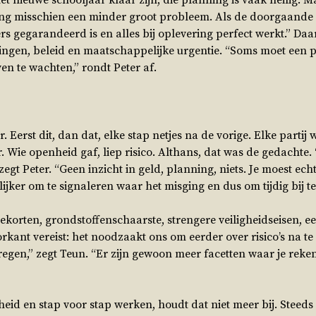
et nieuwe schooljaar klaar zijn, die planning is vaak heilig. M
ging misschien een minder groot probleem. Als de doorgaande 
ers gegarandeerd is en alles bij oplevering perfect werkt.” Daa
zingen, beleid en maatschappelijke urgentie. “Soms moet een p
ven te wachten,” rondt Peter af.
 Eerst dit, dan dat, elke stap netjes na de vorige. Elke partij w
r. Wie openheid gaf, liep risico. Althans, dat was de gedachte
gt Peter. “Geen inzicht in geld, planning, niets. Je moest ech
ijker om te signaleren waar het misging en dus om tijdig bij te
tekorten, grondstoffenschaarste, strengere veiligheidseisen, e
rkant vereist: het noodzaakt ons om eerder over risico’s na t
kregen,” zegt Teun. “Er zijn gewoon meer facetten waar je rek
id en stap voor stap werken, houdt dat niet meer bij. Steeds