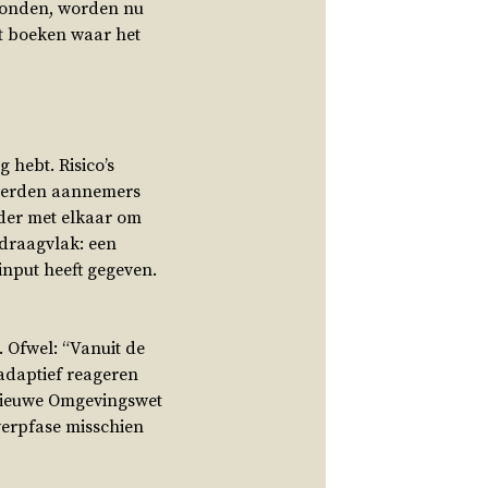
svonden, worden nu
unt boeken waar het
 hebt. Risico’s
 werden aannemers
rder met elkaar om
 draagvlak: een
nput heeft gegeven.
. Ofwel: “Vanuit de
daptief reageren
e nieuwe Omgevingswet
erpfase misschien