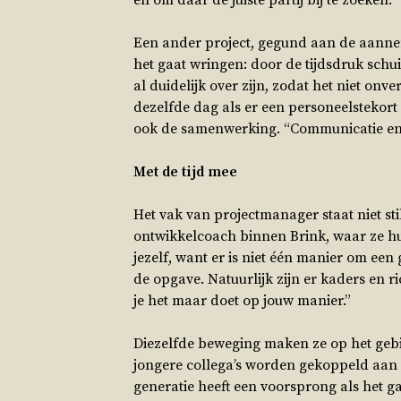
en om daar de juiste partij bij te zoeken. “
Een ander project, gegund aan de aanneme
het gaat wringen: door de tijdsdruk schu
al duidelijk over zijn, zodat het niet on
dezelfde dag als er een personeelstekort 
ook de samenwerking. “Communicatie en v
Met de tijd mee
Het vak van projectmanager staat niet st
ontwikkelcoach binnen Brink, waar ze hun
jezelf, want er is niet één manier om een
de opgave. Natuurlijk zijn er kaders en ri
je het maar doet op jouw manier.”
Diezelfde beweging maken ze op het gebi
jongere collega’s worden gekoppeld aan e
generatie heeft een voorsprong als het 