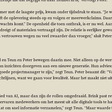
Eentje die dat begrijpt en daar flexibel in is,” vervolgt Peter.
r met de laagste prijs, kwam onder tijdsdruk te staan. “Je we
ift de oplevering steeds op en volgen er meerwerkclaims. Daar 
verwachts komt.” De openheid die toen ontbrak, is er nu wel. A
dreigt of materialen vertraagd zijn. De relatie is eerlijker g
ertrouwen wegen nu veel zwaarder dan vroeger,” sluit Peter 
il en Teun en Peter bewegen daarin mee. Niet alleen op de we
 inzichten doorgeven aan een nieuwe generatie. Hun advies: “
 goede projectmanager te zijn,” zegt Teun. Peter beaamt dit: “V
chtlijnen, want we gaan voor kwaliteit. Maar het maakt niet uit 
ed van AI, maar dan zijn de rollen omgedraaid. Brink past re
rvaren medewerkers om het meest uit alle digitale tools te ha
gaat om snel informatie verzamelen,” zegt Teun. “Maar waard