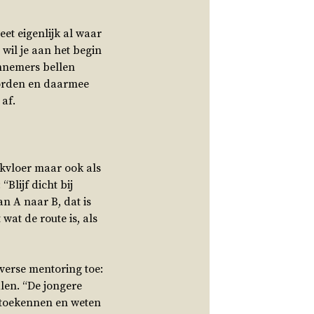
et eigenlijk al waar
wil je aan het begin
annemers bellen
eworden en daarmee
af.
rkvloer maar ook als
Blijf dicht bij
an A naar B, dat is
wat de route is, als
verse mentoring toe:
len. “De jongere
e toekennen en weten