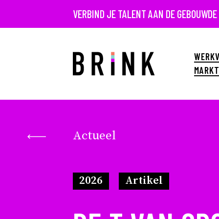
VERBIND JE TALENT AAN DE GEBOUWDE
WERKV
MARKT
Actueel
2026
Artikel