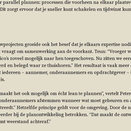
r parallel plannen: processen die voorheen na elkaar plaat
 Dit zorgt ervoor dat je sneller kunt schakelen en tijdwinst k
rojecten groeide ook het besef dat je elkaars expertise nodig
at vraagt om samenwerking aan de voorkant. Teun: “Vroeger
isico’s zoveel mogelijk naar hen toegeschoven. Nu zitten we ee
leerd en belegd waar ze thuishoren.” Het resultaat is vaak meer
at iedereen – aannemer, onderaannemers en opdrachtgever – i
is.
akt het ook mogelijk om écht lean te plannen”, vertelt Peter
 onderaannemers afstemmen wanneer wat moet gebeuren en a
optreedt.” Hetzelfde principe geldt voor de omgeving. Door d
der bij de planontwikkeling betrokken. “Dat maakt de ontw
omt weerstand achteraf.”