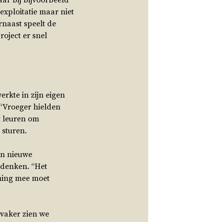
aar bij bijvoorbeeld
exploitatie maar niet
rnaast speelt de
roject er snel
erkte in zijn eigen
. “Vroeger hielden
t leuren om
 sturen.
en nieuwe
e denken. “Het
ening mee moet
 vaker zien we