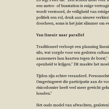
Zo legt Peter uit: “Een school moet voor h
een metro- of busstation is enige vertra
wordt verstoord, de veiligheid van reizig
politiek een rol, denk aan nieuwe verkie
doorheen, soms is het juist slimmer om e
Van lineair naar parallel
Traditioneel verloopt een planning lineair.
silo, wat zorgde voor een gesloten cultuu
aannemers hun kaarten tegen de borst,” ze
openheid te krijgen.” Dit maakte het moeil
Tijden zijn echter veranderd. Personeels
Omgevingswet die participatie aan de voo
risicodossier heeft veel meer gewicht ge
houden.”
Het oude model van afwachten, geslotenhe