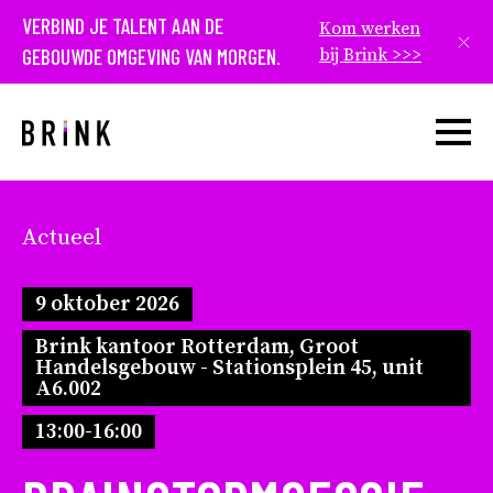
VERBIND JE TALENT AAN DE
Kom werken
Slui
GEBOUWDE OMGEVING VAN MORGEN.
bij Brink >>>
Open w
Actueel
9 oktober 2026
Brink kantoor Rotterdam, Groot
Handelsgebouw - Stationsplein 45, unit
A6.002
13:00-16:00