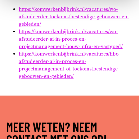
https://komwerkenbijbrink.nl/vacatures/wo-
afstudeerder-toekomstbestendige-gebouwen-en-
gebieden/
https://komwerkenbijbrink.nl/vacatures/wo-
afstudeerder-ai-in-proces-en-
projectmanagement-bouw-infra-en-vastgoed/
https://komwerkenbijbrink.nl/vacatures/hbo-
afstudeerder-ai-in-proces-en-
projectmanagement-of-toekomstbestendige-
gebouwen-en-gebieden/
MEER WETEN? NEEM