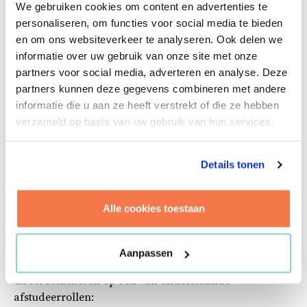
We gebruiken cookies om content en advertenties te
alvast na te denken over richtingen die je mogelijk
personaliseren, om functies voor social media te bieden
interessant vindt.
en om ons websiteverkeer te analyseren. Ook delen we
informatie over uw gebruik van onze site met onze
partners voor social media, adverteren en analyse. Deze
partners kunnen deze gegevens combineren met andere
Bekijk hier de lijst met potentiële
informatie die u aan ze heeft verstrekt of die ze hebben
afstudeeronderwerpen en brainstormideeën.
verzameld op basis van uw gebruik van hun services.
Details tonen
Heb je nog vragen en/of wil je je aanmelden? Stuur een
mailtje naar Liz Hoogeveen
l.hoogeveen@brink.nl
. Vermeld hierin je naam, studie
Alle cookies toestaan
en richting van interesse.
Kan je niet hierbij aanwezig zijn, maar heb je wel
Aanpassen
interesse om af te studeren bij Brink? Dan kun je ook
direct solliciteren op een van onderstaande
afstudeerrollen: