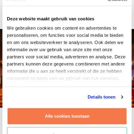
en ledverlichting bekleed. Een echte eyecatcher die niet
te missen is wanneer je over de A67 Nederland
binnenrijdt. En waar wij als Brink trots op zijn!
Deze website maakt gebruik van cookies
We gebruiken cookies om content en advertenties te
personaliseren, om functies voor social media te bieden
en om ons websiteverkeer te analyseren. Ook delen we
informatie over uw gebruik van onze site met onze
partners voor social media, adverteren en analyse. Deze
partners kunnen deze gegevens combineren met andere
informatie die u aan ze heeft verstrekt of die ze hebben
verzameld op basis van uw gebruik van hun services.
Details tonen
Alle cookies toestaan
Holland Casino, gemeente Venlo
en Brink