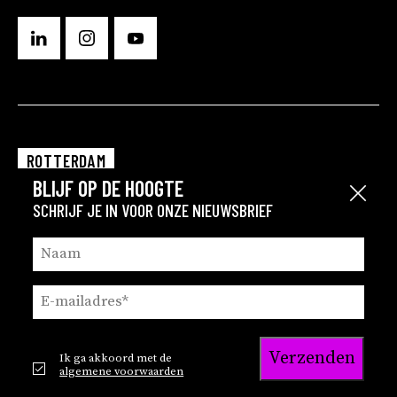
ROTTERDAM
BLIJF OP DE HOOGTE
EINDHOVEN
Sluit
SCHRIJF JE IN VOOR ONZE NIEUWSBRIEF
GRONINGEN
Verzenden
Ik ga akkoord met de
© 2026
Privacy en cookie statement
algemene voorwaarden
Brink
Privacy statement recruitment
Disclaimer