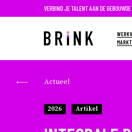
VERBIND JE TALENT AAN DE GEBOUWDE
WERKV
MARKT
Actueel
2026
Artikel