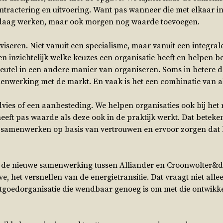
ontractering en uitvoering. Want pas wanneer die met elkaar in
andaag werken, maar ook morgen nog waarde toevoegen.
seren. Niet vanuit een specialisme, maar vanuit een integral
n inzichtelijk welke keuzes een organisatie heeft en helpen 
sleutel in een andere manier van organiseren. Soms in betere d
enwerking met de markt. En vaak is het een combinatie van a
advies of een aanbesteding. We helpen organisaties ook bij het
eeft pas waarde als deze ook in de praktijk werkt. Dat betek
n, samenwerken op basis van vertrouwen en ervoor zorgen dat 
 de nieuwe samenwerking tussen Alliander en Croonwolter&dr
 het versnellen van de energietransitie. Dat vraagt niet alle
tgoedorganisatie die wendbaar genoeg is om met die ontwikke