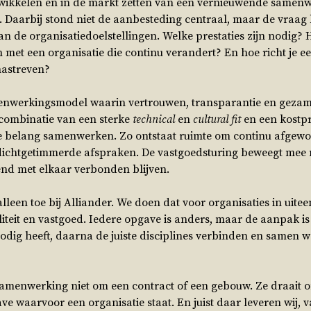
ntwikkelen en in de markt zetten van een vernieuwende same
. Daarbij stond niet de aanbesteding centraal, maar de vraag
de organisatiedoelstellingen. Welke prestaties zijn nodig? H
n met een organisatie die continu verandert? En hoe richt je
nastreven?
enwerkingsmodel waarin vertrouwen, transparantie en gezam
 combinatie van een sterke
technical
en
cultural fit
en een kostpr
fde belang samenwerken. Zo ontstaat ruimte om continu afgewo
 dichtgetimmerde afspraken. De vastgoedsturing beweegt mee
end met elkaar verbonden blijven.
leen toe bij Alliander. We doen dat voor organisaties in uite
iteit en vastgoed. Iedere opgave is anders, maar de aanpak is 
nodig heeft, daarna de juiste disciplines verbinden en samen 
 samenwerking niet om een contract of een gebouw. Ze draait 
e waarvoor een organisatie staat. En juist daar leveren wij, v