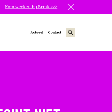
Kom werken bij Brink >>>
Sluit
Actueel
Contact