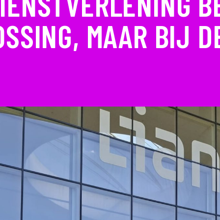
IENSTVERLENING B
OSSING, MAAR BIJ D