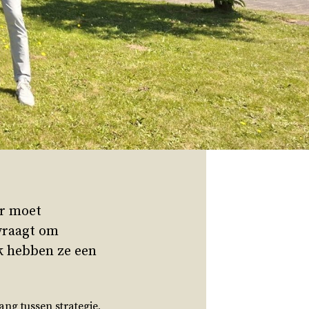
er moet
 vraagt om
jk hebben ze een
ng tussen strategie,