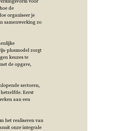
nwerkingsvorm voor
 hoe de
oe organiseer je
 een samenwerking zo
enlijke
ijs-plusmodel zorgt
gen keuzes te
 met de opgave,
enlopende sectoren,
hetzelfde. Eerst
werken aan een
om het realiseren van
anuit onze integrale