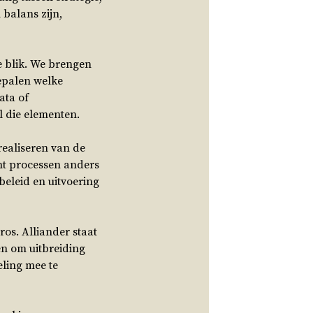
 balans zijn,
e blik. We brengen
bepalen welke
ata of
l die elementen.
 realiseren van de
ent processen anders
beleid en uitvoering
os. Alliander staat
en om uitbreiding
ling mee te