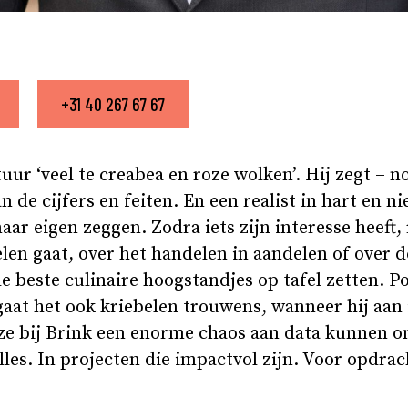
+31 40 267 67 67
ur ‘veel te creabea en roze wolken’. Hij zegt – n
n de cijfers en feiten. En een realist in hart en n
aar eigen zeggen. Zodra iets zijn interesse heeft, 
len gaat, over het handelen in aandelen of over d
e beste culinaire hoogstandjes op tafel zetten. Po
 gaat het ook kriebelen trouwens, wanneer hij aan
t ze bij Brink een enorme chaos aan data kunnen 
lles. In projecten die impactvol zijn. Voor opdrac