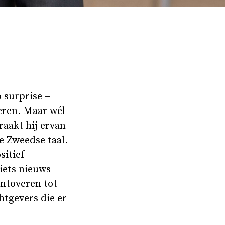
o surprise –
ieren. Maar wél
raakt hij ervan
e Zweedse taal.
sitief
 iets nieuws
omtoveren tot
htgevers die er