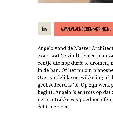
A.VAN.VLAENDEREN@BRINK.NL
Angelo vond de Master Architectu
exact wat ‘ie vindt. Is een man va
eentje die nog durft te dromen, n
in de ban. Of het nu om pianospe
Over stedelijke ontwikkeling of d
geobsedeerd is ‘ie. Op zijn werk
begint. Angelo is er trots op da
nette, strakke vastgoedportefeui
écht toe doen.