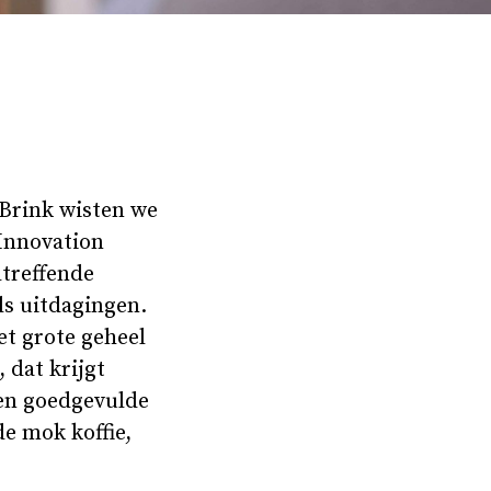
 Brink wisten we
Innovation
ltreffende
ls uitdagingen.
het grote geheel
 dat krijgt
een goedgevulde
e mok koffie,