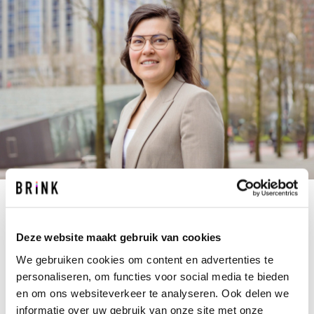
A.VAN.DUIJVEN@BRINK.NL
+31 10 237 00 00
Deze website maakt gebruik van cookies
We gebruiken cookies om content en advertenties te
Anouk voelt zich als een vis in het water bij
personaliseren, om functies voor social media te bieden
Brink. Met een Master Construction Management
en om ons websiteverkeer te analyseren. Ook delen we
and Engineering op zak, heeft Anouk kennis van
informatie over uw gebruik van onze site met onze