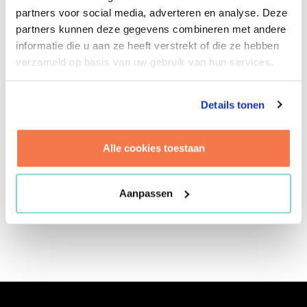
project-, proces- en informatiemanagement. Ze
partners voor social media, adverteren en analyse. Deze
vindt het heerlijk om structuur aan te brengen in
partners kunnen deze gegevens combineren met andere
eventuele chaos. Hierbij maakt ze gebruik van
informatie die u aan ze heeft verstrekt of die ze hebben
haar vermogen om complexe vraagstukken te
verzameld op basis van uw gebruik van hun services.
analyseren en zo te komen tot de beste
oplossingen. Dit maakt haar een ideaal onderdeel
van onze projectteams. Anouk is leergierig en
Details tonen
creatief, eigenschappen die ook van pas komen
bij haar passie voor fotografie. En als fervent
Alle cookies toestaan
zwemster is ze ook niet bang om in het diepe te
springen. En ook bij Brink gaat ze tot de bodem
om inzicht te krijgen in jouw project.
Aanpassen