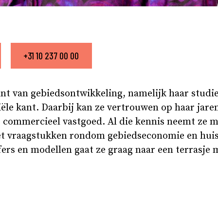
+31 10 237 00 00
nt van gebiedsontwikkeling, namelijk haar studie
iële kant. Daarbij kan ze vertrouwen op haar jare
r commercieel vastgoed. Al die kennis neemt ze m
met vraagstukken rondom gebiedseconomie en huis
jfers en modellen gaat ze graag naar een terrasje 