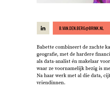
B.VAN.DEN.BERG@BRINK.NL
Babette combineert de zachte ka
geografie, met de hardere financ
als data-analist én makelaar voo
waar ze voornamelijk bezig is 
Na haar werk met al die data, ci
vriendinnen.