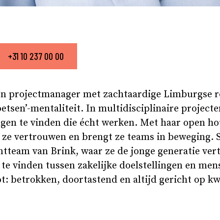
+31 10 237 00 00
-on projectmanager met zachtaardige Limburgse r
tsen’-mentaliteit. In multidisciplinaire projecte
gen te vinden die écht werken. Met haar open h
 ze vertrouwen en brengt ze teams in beweging. 
ntteam van Brink, waar ze de jonge generatie ve
 te vinden tussen zakelijke doelstellingen en mens
 betrokken, doortastend en altijd gericht op kwa