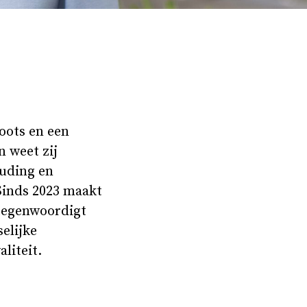
oots en een
n weet zij
ouding en
Sinds 2023 maakt
rtegenwoordigt
elijke
liteit.