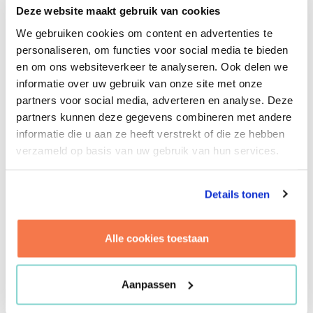
Brightlands Chemelot Campus. Ze heeft
Deze website maakt gebruik van cookies
bijgedragen aan het ontwerptraject van
We gebruiken cookies om content en advertenties te
Brightlands Circular House, waar ze betrokken
personaliseren, om functies voor social media te bieden
was bij het maken van het Programma van Eisen,
en om ons websiteverkeer te analyseren. Ook delen we
de aanbestedingsdocumenten en
informatie over uw gebruik van onze site met onze
budgetbewaking. Ook na het ontwerptraject bleef
partners voor social media, adverteren en analyse. Deze
ze betrokken bij dit project door bij te dragen aan
partners kunnen deze gegevens combineren met andere
de ontwikkeling van de inbouwpakketten voor
informatie die u aan ze heeft verstrekt of die ze hebben
laboratoria. Hierbij werkt ze nauw samen met
verzameld op basis van uw gebruik van hun services.
toekomstige gebruikers van de laboratoria. Met
een brede academische achtergrond in
Architecture, Urbanism and Building en een
Details tonen
master Real Estate Studies, brengt ze een
analytische en inhoudelijke benadering naar elk
Alle cookies toestaan
project. Collega’s waarderen haar
nauwkeurigheid en to-the-point communicatie,
evenals haar leergierigheid en het vermogen om
Aanpassen
theorie en praktijk te verbinden. Met trots kijkt