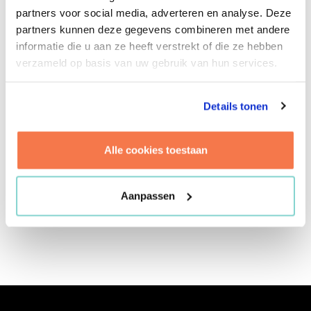
helemaal in haar element voelt en zich vol
partners voor social media, adverteren en analyse. Deze
energie op de projecten stort van de vakgroep
partners kunnen deze gegevens combineren met andere
Huisvestingsadvies. Hoe afwisselender de
informatie die u aan ze heeft verstrekt of die ze hebben
werkzaamheden hoe interessanter Eveline ze
verzameld op basis van uw gebruik van hun services.
vindt. Zolang ze maar met vastgoed of
huisvesting te maken hebben. Voor collega’s en
klanten is het fijn werken met Eveline. Ze wil
Details tonen
alles weten over de wereld van bouw, infra en
vastgoed. En als Eveline niet met vastgoed bezig
Alle cookies toestaan
is? Dan is ze het liefst op een terrasje of op het
hockeyveld. Lekker met haar vrienden om haar
heen.
Aanpassen