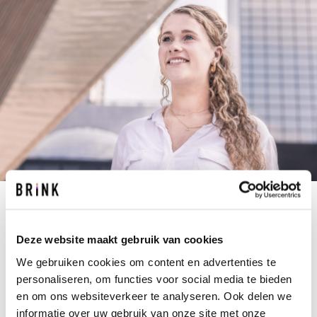
E.VAN.DE.VEN@BRINK.NL
+31 10 237 00 00
Deze website maakt gebruik van cookies
We gebruiken cookies om content en advertenties te
Van woorden als vastgoed, advies, huisvesting en
personaliseren, om functies voor social media te bieden
kantooromgevingen gaat Evelines hart sneller
en om ons websiteverkeer te analyseren. Ook delen we
kloppen. Geen wonder dat ze zich bij Brink
informatie over uw gebruik van onze site met onze