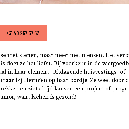
+31 40 267 67 67
r se met stenen, maar meer met mensen. Het ver
doet ze het liefst. Bij voorkeur in de vastgoedb
al in haar element. Uitdagende huisvestings- of
 maar bij Hermien op haar bordje. Ze weet door d
etrekken en ziet altijd kansen een project of pro
humor, want lachen is gezond!