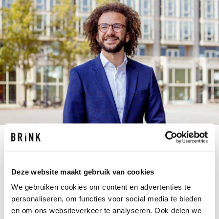
H.CHAIBI@BRINK.NL
+31 10 237 00 00
Deze website maakt gebruik van cookies
‘We kunnen onze problemen niet oplossen met
We gebruiken cookies om content en advertenties te
dezelfde manier van denken waarmee we ze
personaliseren, om functies voor social media te bieden
gecreëerd hebben’, aldus Housni. Of nee, Albert
en om ons websiteverkeer te analyseren. Ook delen we