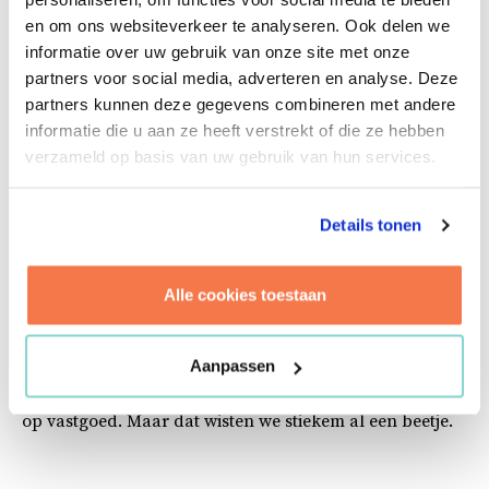
aangesteld als managing partners. Naast
en om ons websiteverkeer te analyseren. Ook delen we
managing partner is Janneke binnen Brink
informatie over uw gebruik van onze site met onze
werkzaam als huisvestingsadviseur.
partners voor social media, adverteren en analyse. Deze
partners kunnen deze gegevens combineren met andere
Kenneth H. Blanchard zei het in 1982 al: ‘None of us is
informatie die u aan ze heeft verstrekt of die ze hebben
as smart as all of us’. Teamwork staat voorop bij Brink
verzameld op basis van uw gebruik van hun services.
en Janneke was heel snel ‘one of us’. Gezond kritisch.
Een harde werker met altijd dat stapje extra. Voor haar
opdrachtgever, voor haar collega’s. En vanzelfsprekend
Details tonen
met de diversiteit aan vastgoedbagage. Gaat bij een
opdrachtgever niet over één nacht ijs als het om de
beste vastgoed- of organisatiestrategie gaat. Diep in de
Alle cookies toestaan
organisatie duiken is niet alleen leuk, het is een vereiste
om de gestelde doelstellingen te bereiken. Wat doet een
Aanpassen
verandertraject met jouw vastgoedportefeuille? Wat
doet dit met jouw huisvesting? Janneke heeft een oogje
op vastgoed. Maar dat wisten we stiekem al een beetje.