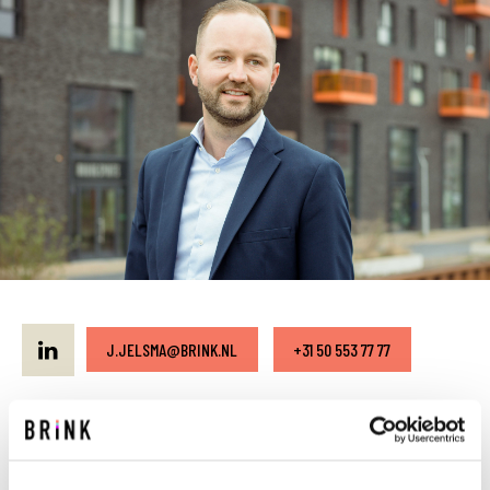
J.JELSMA@BRINK.NL
+31 50 553 77 77
Jelle Jelsma zet het liefste zijn expertise in het
management van de gebouwde omgeving in en
brengt hiervoor ruime kennis en ervaring mee.