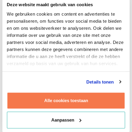
Na 7,5 jaar bij verschillende noordelijke
Deze website maakt gebruik van cookies
woningcorporaties heeft hij een centrale rol
We gebruiken cookies om content en advertenties te
vervuld in zowel renovatie- als
personaliseren, om functies voor social media te bieden
nieuwbouwprojecten. Naast het realiseren van
en om ons websiteverkeer te analyseren. Ook delen we
projecten stond ketensamenwerking en
informatie over uw gebruik van onze site met onze
resultaatgericht samenwerken (RGS) centraal in
partners voor social media, adverteren en analyse. Deze
zijn loopbaan. Hij richtte zich daarbij op het
partners kunnen deze gegevens combineren met andere
efficiënter organiseren van beheer en onderhoud
informatie die u aan ze heeft verstrekt of die ze hebben
van vastgoedportefeuilles en het aansturen en
verzameld op basis van uw gebruik van hun services.
doorontwikkelingen van
samenwerkingsverbanden. Jelle weet complexe
opgaven te structureren en maakt plannen
Details tonen
concreet, zodat ideeën werkelijkheid worden.
Collega’s waarderen zijn rustige en praktische
Alle cookies toestaan
aanpak, zelfs wanneer de dingen niet volgens
plan verlopen. Wat Jelle typeert, is zijn passie
voor bouwen; niet alleen aan gebouwen, maar
Aanpassen
ook aan samenwerking en resultaat. In zijn vrije