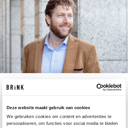
J.REIJNDERS@BRINK.NL
+31 10 237 00 00
Ervaren adviseur. In beheer en onderhoud. In
Deze website maakt gebruik van cookies
exploitatie en duurzaamheid. In cultureel
We gebruiken cookies om content en advertenties te
erfgoed en monumenten. Een alleskenner én een
personaliseren, om functies voor social media te bieden