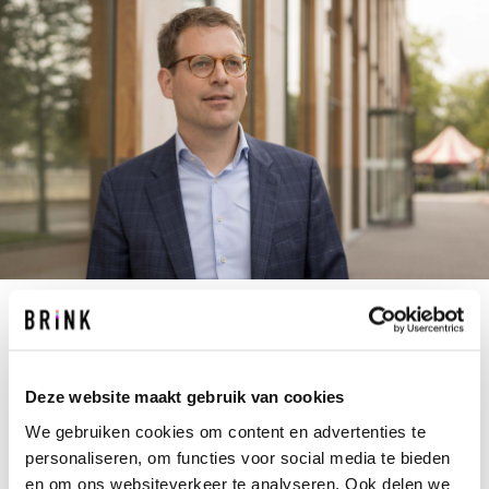
J.ALFERINK@BRINK.NL
+31 10 237 00 00
Deze website maakt gebruik van cookies
Jort had tijdens zijn masteropleiding
We gebruiken cookies om content en advertenties te
Architectuur in Delft nooit kunnen voorspellen
personaliseren, om functies voor social media te bieden
dat hij een jaar of wat later, directievoerder zou
en om ons websiteverkeer te analyseren. Ook delen we