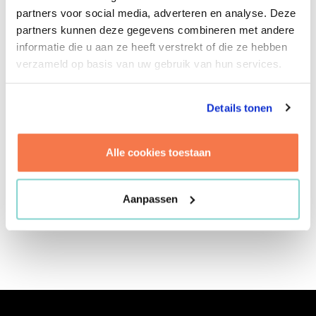
structuur en duidelijke communicatie. Dit
partners voor social media, adverteren en analyse. Deze
koppelt ze aan een dosis enthousiasme én een
partners kunnen deze gegevens combineren met andere
nieuwsgierige, kritische blik. Julia heeft een
informatie die u aan ze heeft verstrekt of die ze hebben
master Management in the Built Environment op
verzameld op basis van uw gebruik van hun services.
zak en wordt er blij van om binnen projecten een
steentje bij te dragen aan duurzaamheid en
maatschappelijke waarde. Haar passie voor
Details tonen
duurzaamheid trekt ze ook buiten werktijd door,
want ze steekt graag de handen uit de mouwen
Alle cookies toestaan
om tweedehands meubels op te knappen. Maar
het liefst gaat ze het water op, om in haar zeilboot
ontspannen haar eigen koers te varen.
Aanpassen