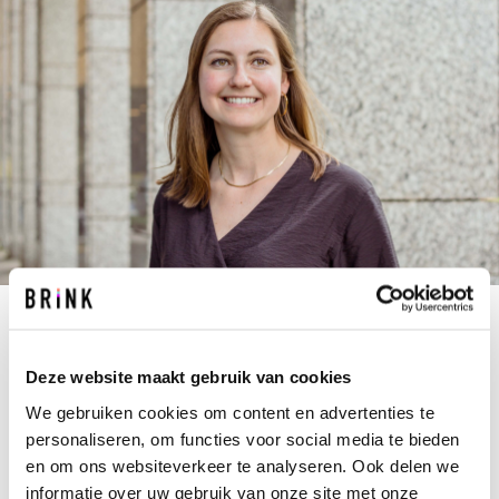
J.SCHREUDER@BRINK.NL
+31 10 237 00 00
Deze website maakt gebruik van cookies
We gebruiken cookies om content en advertenties te
Als projectmanager weet Julia hoe belangrijk het
personaliseren, om functies voor social media te bieden
is om de juiste koers te varen. Om dit te bereiken,
en om ons websiteverkeer te analyseren. Ook delen we
zorgt ze in haar projecten voor een heldere
informatie over uw gebruik van onze site met onze