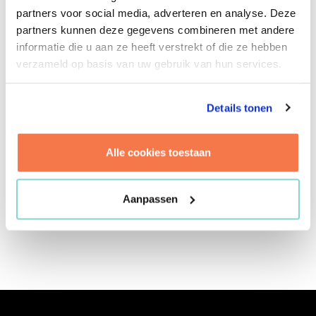
Met haar achtergrond in planologie en ervaring
partners voor social media, adverteren en analyse. Deze
in strategie en financiële haalbaarheid van
partners kunnen deze gegevens combineren met andere
gebiedsontwikkelingen helpt ze zowel
informatie die u aan ze heeft verstrekt of die ze hebben
gemeenten en bedrijven om ambitieuze plannen
verzameld op basis van uw gebruik van hun services.
écht uitvoerbaar te maken. Haar kracht?
Nieuwsgierig kijken, scherpe vragen stellen en
structuur brengen in complexe processen. En
Details tonen
buiten werktijd? Dan is ze steevast in haar
favoriete stad te vinden. Op de fiets ontdekt ze
Alle cookies toestaan
steeds nieuwe plekken, geniet ze van het
bruisende leven en haalt ze inspiratie op voor de
steden van morgen.
Aanpassen