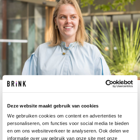
L.ALBLAS@BRINK.NL
+31 10 237 00 00
Deze website maakt gebruik van cookies
We gebruiken cookies om content en advertenties te
Voor Laura draait gebiedsontwikkeling om meer
personaliseren, om functies voor social media te bieden
dan plannen en cijfers – het gaat om plekken
en om ons websiteverkeer te analyseren. Ook delen we
waar mensen prettig kunnen wonen en leven.
informatie over uw gebruik van onze site met onze