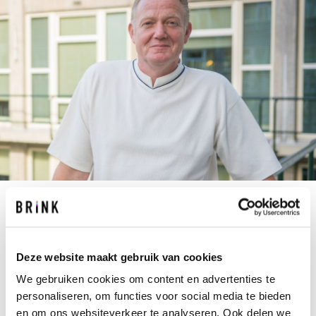
M.BOOM@BRINK.NL
+31 10 237 01 00
Deze website maakt gebruik van cookies
Exploitatiemanagement dat is het domein van
We gebruiken cookies om content en advertenties te
Maarten. Opdrachtgevers laten zich door Maarten
personaliseren, om functies voor social media te bieden
dan ook graag adviseren over het beheersbaar
en om ons websiteverkeer te analyseren. Ook delen we