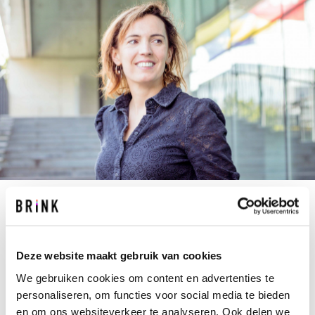
M.VAN.DIJCK@BRINK.NL
+31 40 267 67 67
Deze website maakt gebruik van cookies
Impulsgever. Verbinder. Sparringpartner.
We gebruiken cookies om content en advertenties te
Bruggenbouwer. Dat laatste moet je dan zeker
personaliseren, om functies voor social media te bieden
niet in het letterlijke trekken, want het zijn
en om ons websiteverkeer te analyseren. Ook delen we