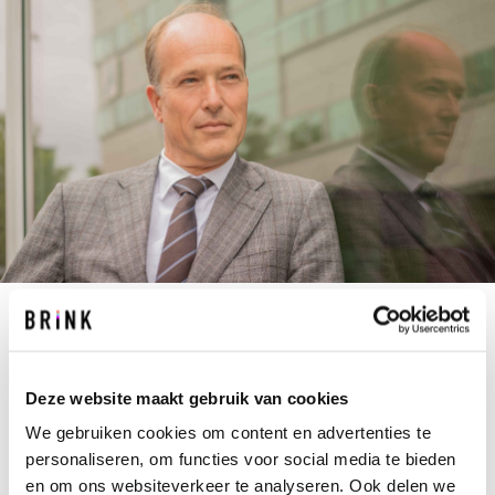
M.VAN.RHEE@BRINK.NL
Deze website maakt gebruik van cookies
+31 40 267 67 67
We gebruiken cookies om content en advertenties te
personaliseren, om functies voor social media te bieden
Als jij als gemeente of provincie krijgt te horen
en om ons websiteverkeer te analyseren. Ook delen we
dat Michel jouw contactpersoon bij Brink wordt,