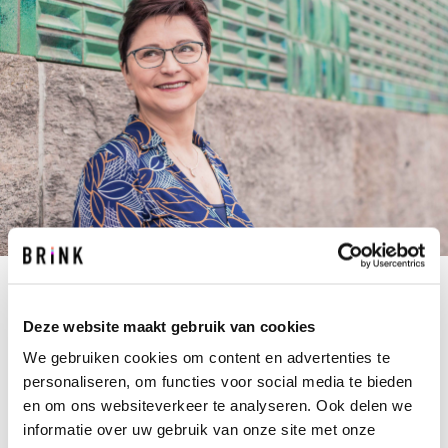
M.DE.KORT@BRINK.NL
+31 40 267 67 45
Deze website maakt gebruik van cookies
We gebruiken cookies om content en advertenties te
Voor Monique betekent groeien dat je nooit stopt
personaliseren, om functies voor social media te bieden
met leren. Na jaren als secretaresse maakte ze
en om ons websiteverkeer te analyseren. Ook delen we
een mooie overstap naar finance. Ze werkt nu op
informatie over uw gebruik van onze site met onze