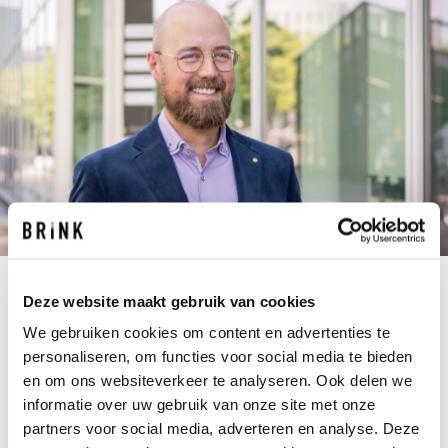
Deze website maakt gebruik van cookies
N.SAFFRIE@BRINK.NL
+31 40 267 67 67
We gebruiken cookies om content en advertenties te
personaliseren, om functies voor social media te bieden
Als een project een schip is, dan is Neil de
en om ons websiteverkeer te analyseren. Ook delen we
stuurman. Hij is verantwoordelijk voor grote
informatie over uw gebruik van onze site met onze
bouwprojecten met lange looptijden, van ontwerp
partners voor social media, adverteren en analyse. Deze