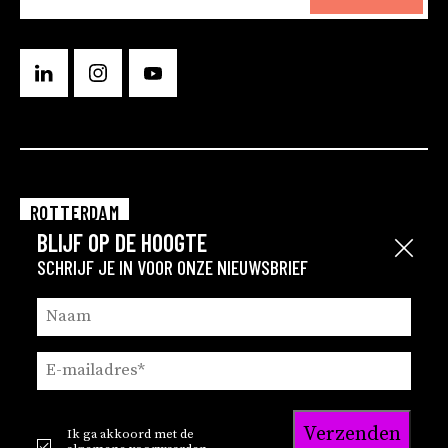
ROTTERDAM
BLIJF OP DE HOOGTE
EINDHOVEN
Sluit
SCHRIJF JE IN VOOR ONZE NIEUWSBRIEF
GRONINGEN
Verzenden
Ik ga akkoord met de
© 2026
Privacy en cookie statement