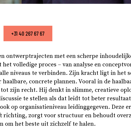
+31 40 267 67 67
 en ontwerptrajecten met een scherpe inhoudelijk
et het volledige proces – van analyse en conceptv
alle niveaus te verbinden. Zijn kracht ligt in het 
r haalbare, concrete plannen. Vooral in de haalba
tot zijn recht. Hij denkt in slimme, creatieve op
cussie te stellen als dat leidt tot beter resultaat
s ook op organisatieniveau leidinggegeven. Deze e
eft richting, zorgt voor structuur en behoudt overz
m om het beste uit zichzelf te halen.