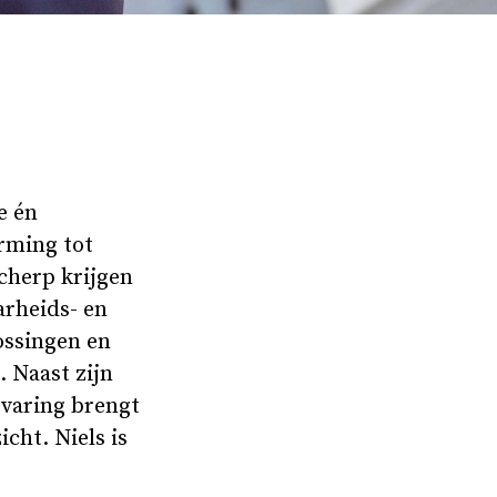
e én
orming tot
scherp krijgen
arheids- en
lossingen en
. Naast zijn
rvaring brengt
icht. Niels is