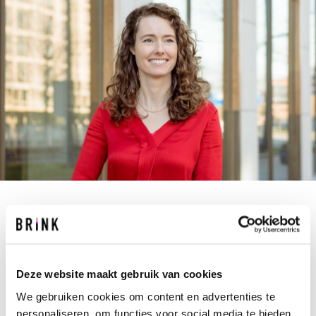
N.KLAPWIJK@BRINK.NL
+31 10 237 00 00
Noor komt elke dag met een frisse energie het
Deze website maakt gebruik van cookies
kantoor binnen, klaar om haar rol als
We gebruiken cookies om content en advertenties te
projectondersteuner in Rotterdam met
personaliseren, om functies voor social media te bieden