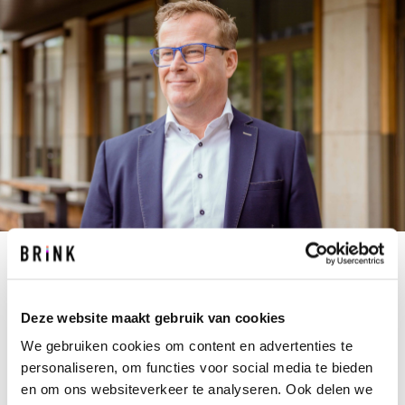
P.KERSTEN@BRINK.NL
+31 40 267 67 67
Deze website maakt gebruik van cookies
Het beheersbaar realiseren van projecten. En het
We gebruiken cookies om content en advertenties te
succesvol neerzetten van organisaties om dit
personaliseren, om functies voor social media te bieden
uiteindelijk mogelijk te maken. Het is Pascal in
en om ons websiteverkeer te analyseren. Ook delen we