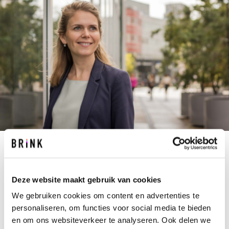
P.MARTENS@BRINK.NL
+31 40 267 67 67
Deze website maakt gebruik van cookies
De definitiefase. De ontwerpfase. De
We gebruiken cookies om content en advertenties te
aanbestedingsfase. Het zijn stuk voor stuk de
personaliseren, om functies voor social media te bieden
stadia waarop Pauline kan vlammen. Met de
en om ons websiteverkeer te analyseren. Ook delen we