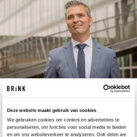
P.TIMMERMANS@BRINK.NL
Deze website maakt gebruik van cookies
+31 40 267 67 67
We gebruiken cookies om content en advertenties te
personaliseren, om functies voor social media te bieden
Peter (1969) is statutair directeur van Brink.
en om ons websiteverkeer te analyseren. Ook delen we
Vanuit de directie is hij eindverantwoordelijk