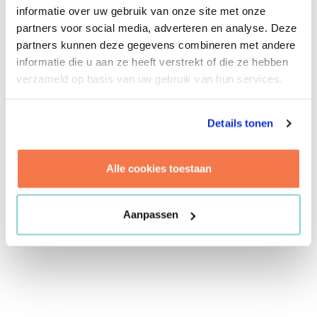
informatie over uw gebruik van onze site met onze
voor Brink Management / Advies. Kennis en
partners voor social media, adverteren en analyse. Deze
expertises samensmelten in een complex
partners kunnen deze gegevens combineren met andere
speelveld met veel stakeholders en
informatie die u aan ze heeft verstrekt of die ze hebben
uiteenlopende belangen, daarin ligt Peter zijn
verzameld op basis van uw gebruik van hun services.
kracht. Dat komt onder meer tot uitdrukking in
de campusontwikkelingen die hij begeleidt.
Chemelot Campus Geleen, High Tech Campus
Details tonen
Eindhoven, Campus Maastricht, Campus NHTV
Breda, Philips Campus Shanghai. Maar ook in
Alle cookies toestaan
projecten zoals de nieuwbouw van het
International Criminal Court in Den Haag. Peter
is een echte verbinder en daarmee van grote
Aanpassen
waarde voor Brink.