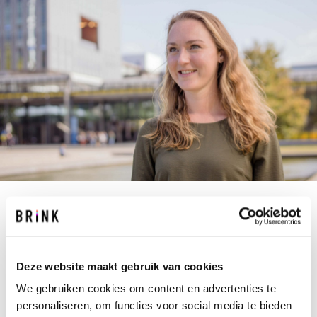
R.BIALOSKORSKI@BRINK.NL
+31 40 267 67 67
Aandacht maakt alles mooier, daar gelooft Renee
Deze website maakt gebruik van cookies
in. Ze ervaart dit dagelijks in de praktijk, zowel
We gebruiken cookies om content en advertenties te
tijdens het werken in projecten als buiten Brink.
personaliseren, om functies voor social media te bieden