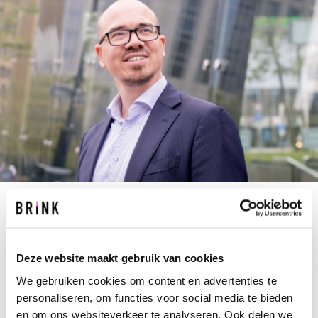
R.NIELAND@BRINK.NL
+31 10 237 00 00
Deze website maakt gebruik van cookies
Brink wordt frequent specifiek gevraagd aan te
We gebruiken cookies om content en advertenties te
schuiven als het om complexe vraagstukken gaat.
personaliseren, om functies voor social media te bieden
Als klant met een ingewikkelde
en om ons websiteverkeer te analyseren. Ook delen we