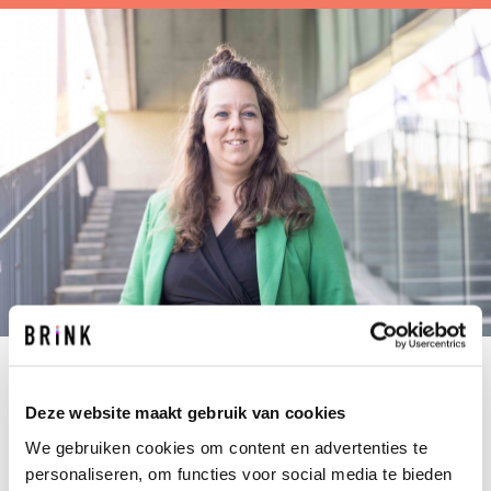
S.HENDRIKS@BRINK.NL
+31 40 267 67 67
Deze website maakt gebruik van cookies
We gebruiken cookies om content en advertenties te
Voor Silvia voelde terugkomen bij Brink als
personaliseren, om functies voor social media te bieden